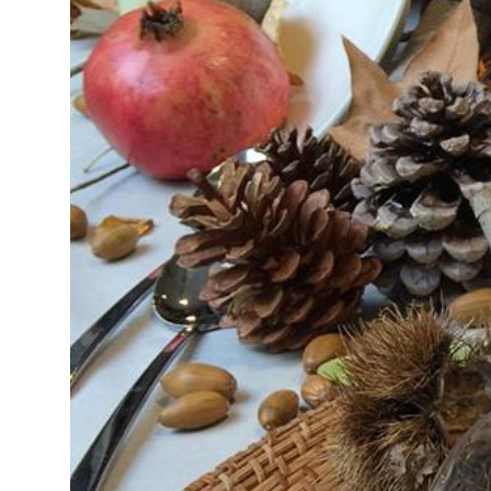
Decoración
Material de
hosteleria