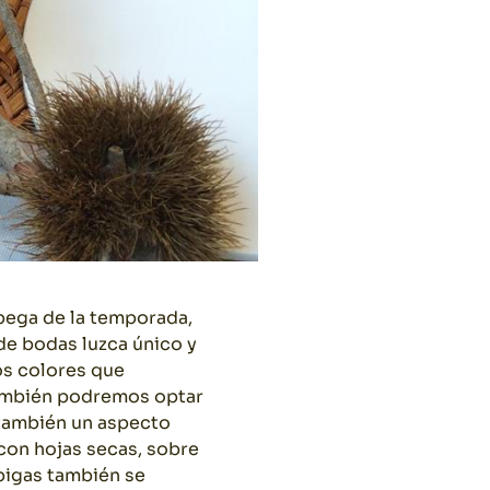
 pega de la temporada,
de bodas luzca único y
os colores que
también podremos optar
 también un aspecto
con hojas secas, sobre
spigas también se