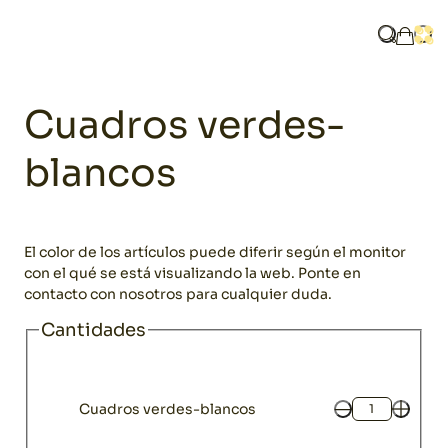
Home
Catálogo
Cuadros verdes-blancos
¿Qué bus
Abri
Mi ces
Textil
Cuadros verdes-
blancos
El color de los artículos puede diferir según el monitor
con el qué se está visualizando la web. Ponte en
contacto con nosotros para cualquier duda.
Cantidades
Cuadros verdes-blancos
Cantidad