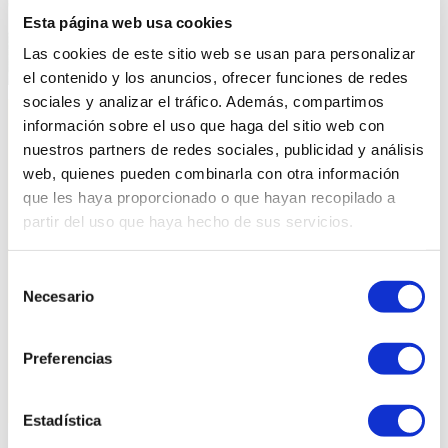
Esta página web usa cookies
Las cookies de este sitio web se usan para personalizar
Atrás
Siguiente
el contenido y los anuncios, ofrecer funciones de redes
sociales y analizar el tráfico. Además, compartimos
información sobre el uso que haga del sitio web con
nuestros partners de redes sociales, publicidad y análisis
web, quienes pueden combinarla con otra información
Detalle del producto
que les haya proporcionado o que hayan recopilado a
partir del uso que haya hecho de sus servicios.
Selección
Medidas
Necesario
de
consentimiento
Preferencias
Estadística