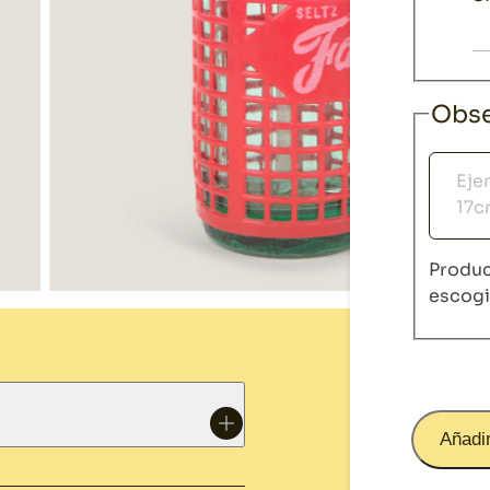
Obse
Obser
Produc
escog
Añadir