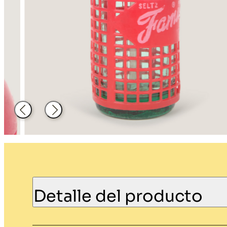
Decoración
Material de
hosteleria
Atrás
Siguiente
Detalle del producto