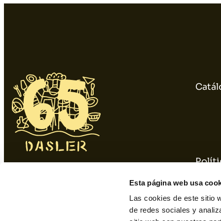
Catál
Polít
934 10 3 1 48 - 9 34 393 01 1
Polít
Esta página web usa cook
dasler@dasler.es
Las cookies de este sitio 
de redes sociales y analiz