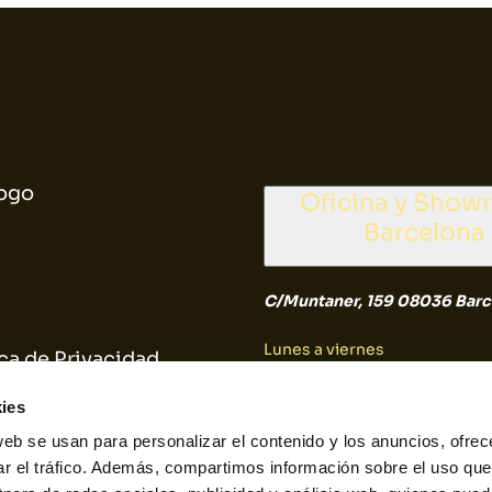
ogo
Oficina y Sho
Barcelona
C/Muntaner, 159 08036 Barc
Lunes a viernes
ica de Privacidad
9:30 a 14:30
ica de Cookies
ies
web se usan para personalizar el contenido y los anuncios, ofrec
Sábado y Domingo
ar el tráfico. Además, compartimos información sobre el uso que