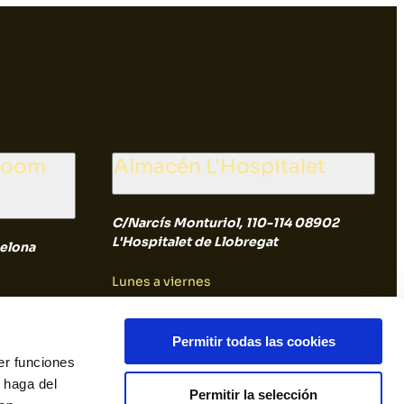
wroom
Almacén L'Hospitalet
C/Narcís Monturiol, 110-114 08902
L'Hospitalet de Llobregat
elona
Lunes a viernes
8:00 a 14:30
Permitir todas las cookies
er funciones
Sábado y Domingo
 haga del
Permitir la selección