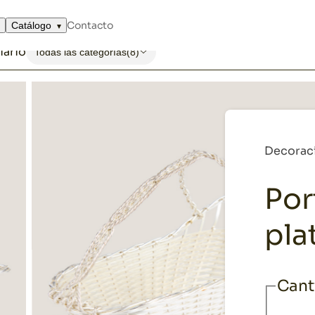
Contacto
Catálogo
iario
Todas las categorías
(8)
Decorac
Por
pla
Cant