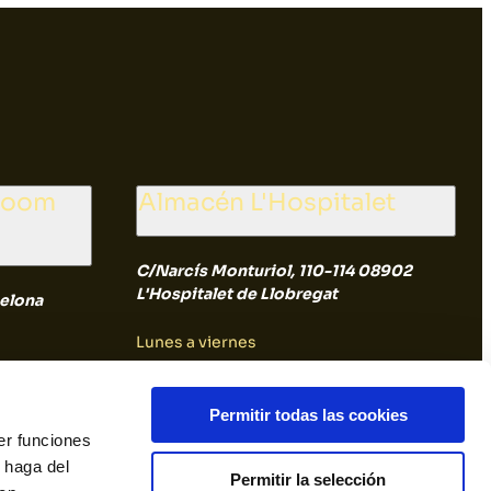
wroom
Almacén L'Hospitalet
C/Narcís Monturiol, 110-114 08902
L'Hospitalet de Llobregat
elona
Lunes a viernes
8:00 a 14:30
Permitir todas las cookies
er funciones
Sábado y Domingo
 haga del
Permitir la selección