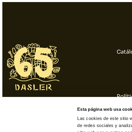
Catál
Polít
934 10 3 1 48 - 9 34 393 01 1
Polít
Esta página web usa cook
dasler@dasler.es
Las cookies de este sitio 
de redes sociales y analiz