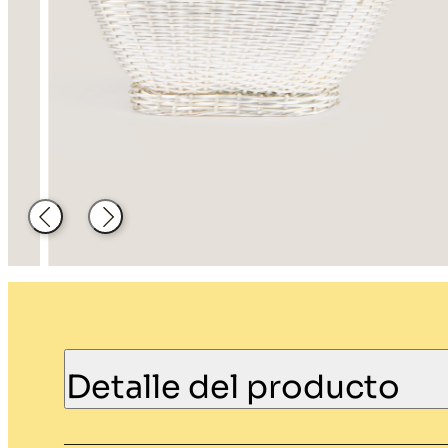
Decoración
Material de
hosteleria
Atrás
Siguiente
Detalle del producto