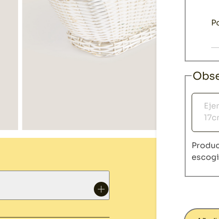
P
Obse
Obser
Produc
escog