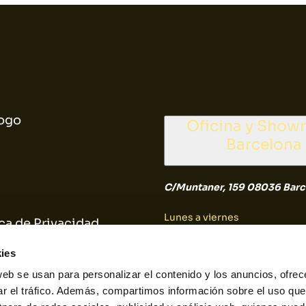
ogo
Oficina y Sho
Barcelona
C/Muntaner, 159 08036 Barc
Lunes a viernes
ica de Privacidad
9:30 a 14:30
ica de Cookies
ies
web se usan para personalizar el contenido y los anuncios, ofrec
Sábado y Domingo
ar el tráfico. Además, compartimos información sobre el uso que