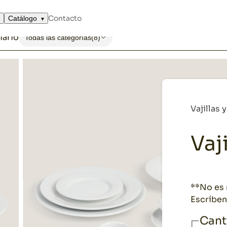
blanca Plus
Contacto
Catálogo
iario
Todas las categorías
(8)
Vajillas 
Vaj
**No es n
Escríben
Cant