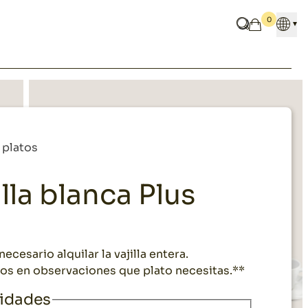
0
Idiom
¿Qué buscas?
Mi cesta
Salir del menú
Salir del menú
y platos
illa blanca Plus
ecesario alquilar la vajilla entera.
os en observaciones que plato necesitas.**
idades