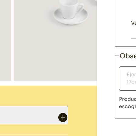
Va
Obse
Obser
Produc
escog