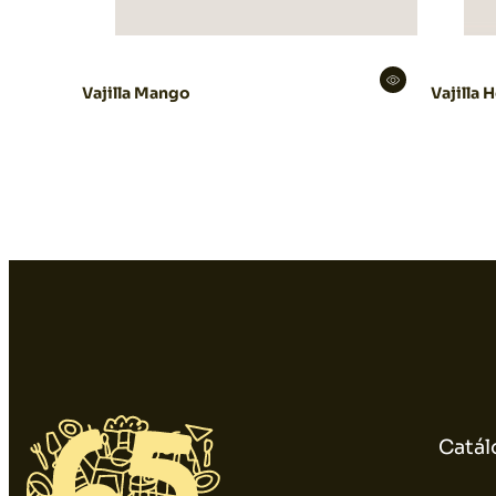
Vajilla Mango
Vajilla 
Catál