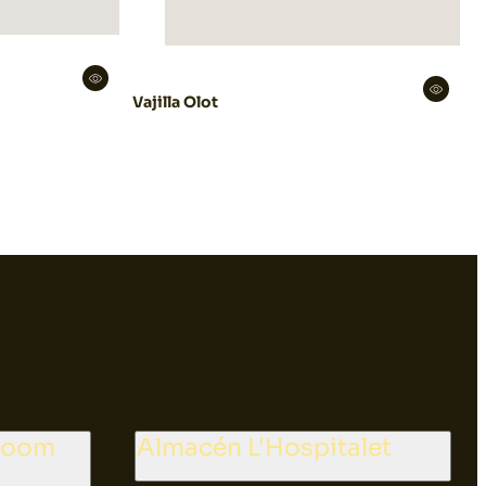
Vajilla Olot
wroom
Almacén L'Hospitalet