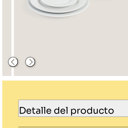
Decoración
Material de
hosteleria
Atrás
Siguiente
Detalle del producto