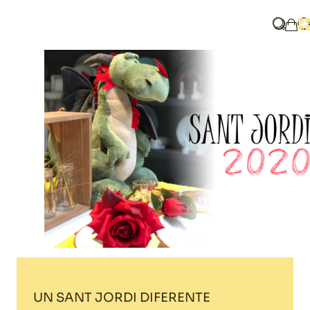
Home
Blog
UN SANT JORDI DIFERENTE
Què bu
O
La m
UN SANT JORDI DIFERENTE