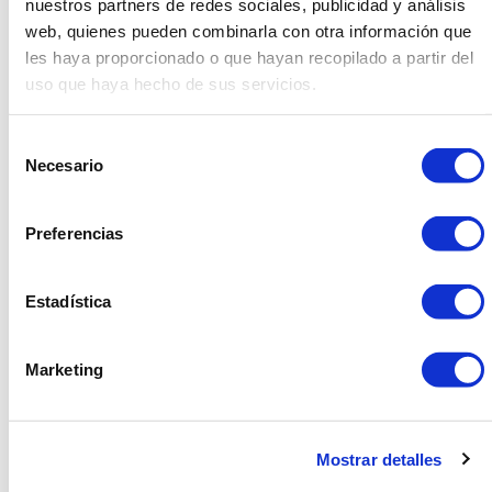
nuestros partners de redes sociales, publicidad y análisis
inolvidable, una año donde se celebr dos veces el día de
Sant Jordi.
web, quienes pueden combinarla con otra información que
les haya proporcionado o que hayan recopilado a partir del
uso que haya hecho de sus servicios.
Selección
Necesario
de
consentimiento
Preferencias
Estadística
Marketing
Creatividad en confinamiento
Mostrar detalles