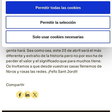
De momento el día de Sant Jordi nos pillará a todos y
Permitir todas las cookies
todas confinados en nuestras casas y por lo tanto o
realizamos compras on line, que es una opción, o nos
volvemos creativos para hacer de este día algo más
Permitir la selección
especial. En esta linea podemos realizar flores artesanas
de papel o repostería en forma de rosa o de libro para
pasar un buen rato con nuestra pareja o los más
Solo usar cookies necesarias
pequeños de la casa. Seguro que por la redes sociales
encontraremos infinidad de ideas y elavoraciones que la
gente hará. Sea como sea, este 23 de abril será el más
diferente y extraño de la historia pero no por eso ha de
perder el valor y el significado que para muchos tiene.
Os invitamos a que desde vuestras casas llenemos de
libros y rosas las redes. ¡Feliz Sant Jordi!
Compartir
Facebook
Linkedin
Twitter