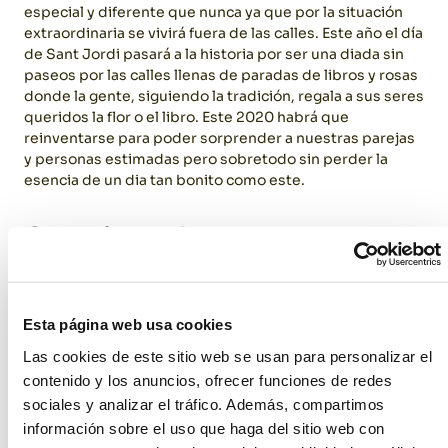
especial y diferente que nunca ya que por la situación
extraordinaria se vivirá fuera de las calles. Este año el día
de Sant Jordi pasará a la historia por ser una diada sin
paseos por las calles llenas de paradas de libros y rosas
donde la gente, siguiendo la tradición, regala a sus seres
queridos la flor o el libro. Este 2020 habrá que
reinventarse para poder sorprender a nuestras parejas
y personas estimadas pero sobretodo sin perder la
esencia de un dia tan bonito como este.
Cambio de fecha
De entrada oficialmente la diada de Sant Jordi se ha
movido al 23 de julio donde esperamos que se puedan
Esta página web usa cookies
celebrar ya los paseos por las calles y donde se pueda
ver a los escritores firmando libros y las rosas danzando
Las cookies de este sitio web se usan para personalizar el
arriba y abajo. En esa fecha toda Barcelona estará
contenido y los anuncios, ofrecer funciones de redes
repleta de
mesas
y
sillas
alquiladas por Dasler, y los
sociales y analizar el tráfico. Además, compartimos
paseos post confinamiento volverán a estar a la orden
información sobre el uso que haga del sitio web con
del día. En el fondo puede ser bonito, y será seguro