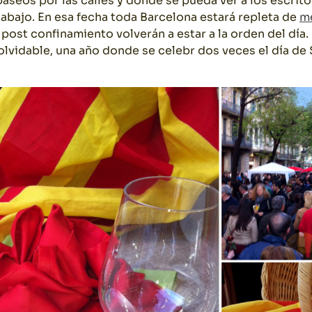
aseos por las calles y donde se pueda ver a los escrito
 abajo. En esa fecha toda Barcelona estará repleta de
m
 post confinamiento volverán a estar a la orden del día.
olvidable, una año donde se celebr dos veces el día de 