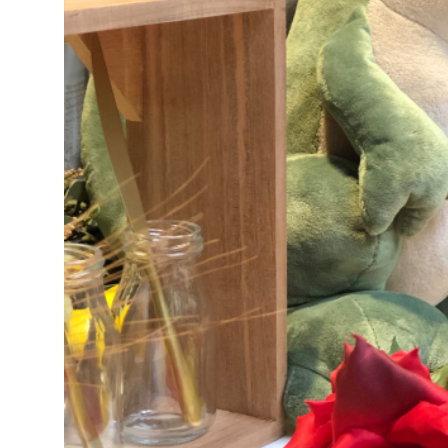
Decoración
Material de
hosteleria