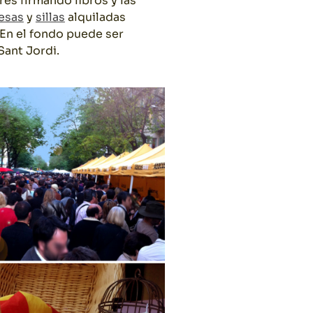
res firmando libros y las
esas
y
sillas
alquiladas
 En el fondo puede ser
Sant Jordi.