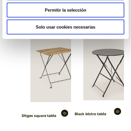
Permitir la selección
Sitges rectangular
High black fabrik
table
table
Solo usar cookies necesarias
Black bistro table
Sitges square table