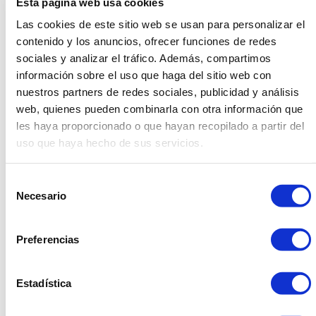
Esta página web usa cookies
las grandes
tendencias del otoño
en el mundo
Las cookies de este sitio web se usan para personalizar el
gastronómico, es un producto con el que nosotros no
contenido y los anuncios, ofrecer funciones de redes
trabajamos en exceso, ya que no interviene en la
sociales y analizar el tráfico. Además, compartimos
elaboración de panellets.
información sobre el uso que haga del sitio web con
nuestros partners de redes sociales, publicidad y análisis
¿Cuántos panellets podéis hacer estos días?
web, quienes pueden combinarla con otra información que
les haya proporcionado o que hayan recopilado a partir del
¡No puedo responderte a esa pregunta! ya que me
uso que haya hecho de sus servicios.
resulta prácticamente imposible saber cuantos
podemos llegar a elaborar estos días. Lo único que
puedo afirmar con seguridad, es que utilizamos unos
Selección
Necesario
150 kgs de almendras mas 150 kgs de azúcar, y un total
de
consentimiento
de 300 kgs de mazapán. De éste conjunto extraemos las
diferentes clases.
Preferencias
¿Sigue siendo el de piñones, el rey?
Estadística
Correcto, sin ninguna duda es la estrella del escaparate.
Si no elaborásemos el panellet de piñones, no se