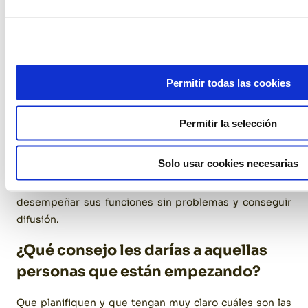
minimización de riesgos. Es un pilar en la
decoración de
eventos
y su puesta en marcha.
¿En qué te basas para medir el éxito
de un evento?
Permitir todas las cookies
En que cubra las expectativas y los objetivos que se han
Permitir la selección
planteado. Si se busca fidelizar que fidelice, en esa
ocasión el número de asistentes sería secundario si no
Solo usar cookies necesarias
se cumple el objetivo principal. En el caso de un
mundial, se buscaría que los jugadores pudiesen
desempeñar sus funciones sin problemas y conseguir
difusión.
¿Qué consejo les darías a aquellas
personas que están empezando?
Que planifiquen y que tengan muy claro cuáles son las