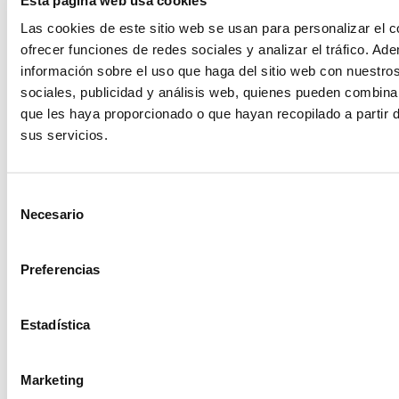
Las cookies de este sitio web se usan para personalizar el c
ofrecer funciones de redes sociales y analizar el tráfico. 
información sobre el uso que haga del sitio web con nuestro
sociales, publicidad y análisis web, quienes pueden combina
que les haya proporcionado o que hayan recopilado a partir 
sus servicios.
Selección
Necesario
de
organización de eventos deportivos[/caption]
consentimiento
¿Cuáles son los artículos de alquiler
Preferencias
a los que más se recurren?
Estadística
Al final el
alquiler de materiales, como el mobiliario
visten el propio evento. Te permiten llenar un escenario
vacío. Un material que se ajusta a las necesidades y
Marketing
cumple las expectativas, es sinónimo de éxito y