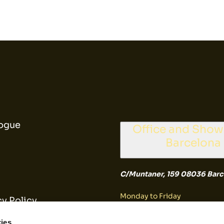
ogue
Office and Sho
Barcelona
C/Muntaner, 159 08036 Barc
Monday to Friday
cy Policy
9:30 a 14:30
es Policy
ies