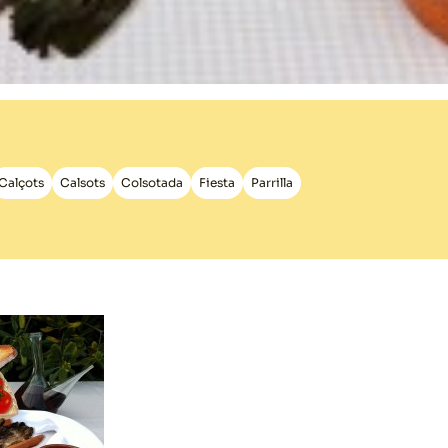
Calçots
Calsots
Colsotada
Fiesta
Parrilla