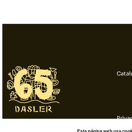
Catal
Priva
934 10 3 1 48 - 9 34 393 01 1
Cooki
Esta página web usa cook