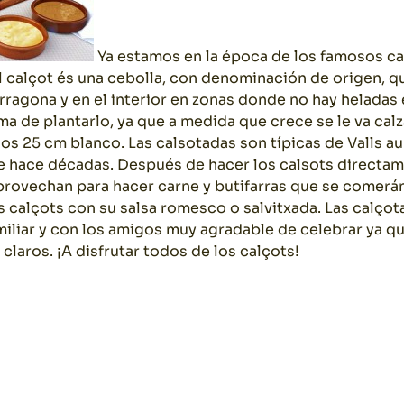
Ya estamos en la época de los famosos calç
l calçot és una cebolla, con denominación de origen, q
rragona y en el interior en zonas donde no hay heladas 
a de plantarlo, ya que a medida que crece se le va calz
nos 25 cm blanco. Las calsotadas son típicas de Valls 
 hace décadas. Después de hacer los calsots directame
rovechan para hacer carne y butifarras que se comerá
 calçots con su salsa romesco o salvitxada. Las calçot
miliar y con los amigos muy agradable de celebrar ya qu
 claros. ¡A disfrutar todos de los calçots!