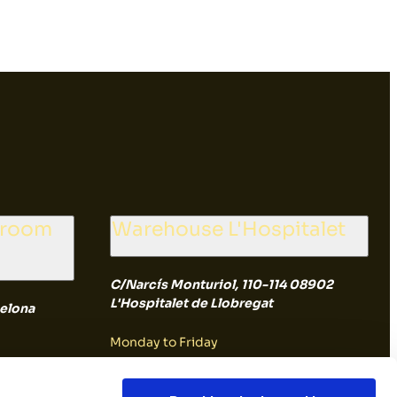
wroom
Warehouse L'Hospitalet
C/Narcís Monturiol, 110-114 08902
L'Hospitalet de Llobregat
elona
Monday to Friday
8:00 a 14:30