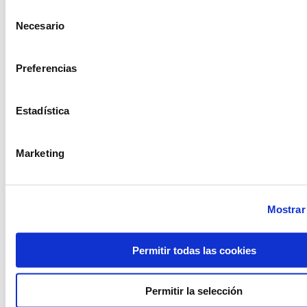
Selección
Necesario
Oak cart
Vertical fridge
de
consentimiento
Preferencias
Estadística
Marketing
Mostrar 
Permitir todas las cookies
Rack refrigerator
Rack portable-
gastronorm
Permitir la selección