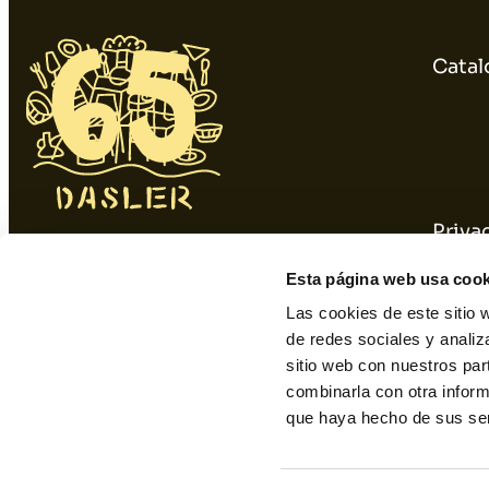
Catal
Priva
934 10 3 1 48 - 9 34 393 01 1
Cooki
Esta página web usa cook
dasler@dasler.es
Las cookies de este sitio 
de redes sociales y analiz
sitio web con nuestros par
Instagram
Facebook
Linkedin
combinarla con otra inform
que haya hecho de sus ser