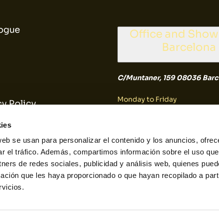
ogue
Office and Sho
Barcelona
C/Muntaner, 159 08036 Barc
Monday to Friday
cy Policy
9:30 a 14:30
es Policy
ies
web se usan para personalizar el contenido y los anuncios, ofrec
Saturday and Sunday
ar el tráfico. Además, compartimos información sobre el uso que
tners de redes sociales, publicidad y análisis web, quienes pue
Closed
ación que les haya proporcionado o que hayan recopilado a parti
vicios.