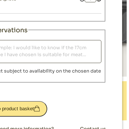
Quantity
rvations
ations
t subject to availability on the chosen date
o product basket
Contact us
eed more information?