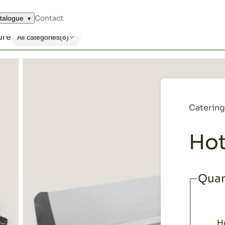
and complements
Hotplate
Contact
talogue
ure
All categories
(8)
Caterin
Hot
Quan
H