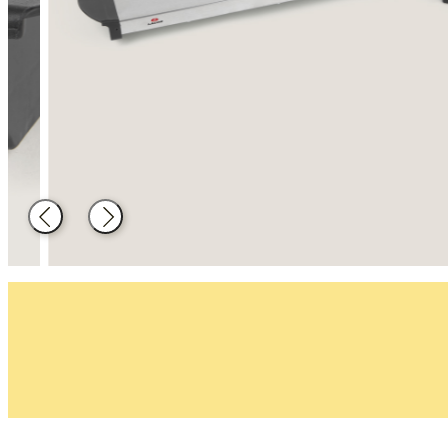
Decoration
Catering
equipment
Back
Next