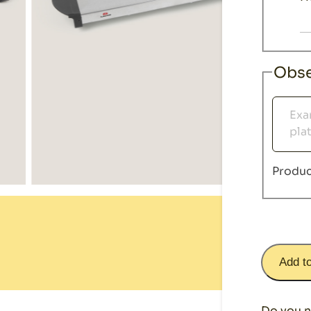
Obse
Observ
Produc
Add t
Do you n