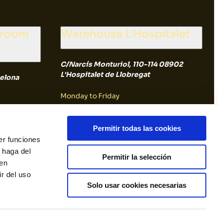
wroom
Warehouse L'Hospitalet
C/Narcís Monturiol, 110-114 08902
L'Hospitalet de Llobregat
elona
Monday to Friday
8:00 a 14:30
Permitir todas las cookies
er funciones
Saturday and Sunday
 haga del
Permitir la selección
den
Closed
r del uso
Solo usar cookies necesarias