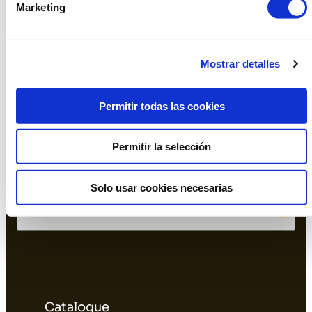
Marketing
Instagram
Facebook
Linkedin
Mostrar detalles
Office and Showroom Barcelona
Permitir todas las cookies
Permitir la selección
Solo usar cookies necesarias
Warehouse L'Hospitalet
Catalogue