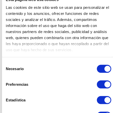
Las cookies de este sitio web se usan para personalizar el
El próximo día 14 es el día de San Valentín. Sorprende a
contenido y los anuncios, ofrecer funciones de redes
tu pareja con una cena romántica preparada con el
sociales y analizar el tráfico. Además, compartimos
mejor gusto y la mayor calidad. Una fina vajilla para una
información sobre el uso que haga del sitio web con
buena comida, una elegante cubitera para enfriar el
nuestros partners de redes sociales, publicidad y análisis
mejor cava y unos candelabros para amenizar la cena
con velas. ¡Imagina lo que quieras, nosotros te
web, quienes pueden combinarla con otra información que
asesoramos para que enamores más que nunca!
les haya proporcionado o que hayan recopilado a partir del
uso que haya hecho de sus servicios.
Share
Selección
Facebook
Linkedin
Twitter
Necesario
de
consentimiento
Preferencias
Estadística
934 10 3 1 48 - 9 34 393 01 1
dasler@dasler.es