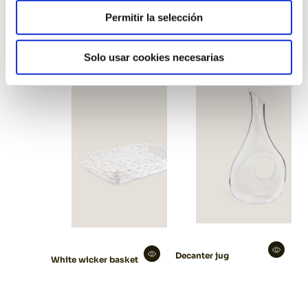
Permitir la selección
Led ice bucket
Solo usar cookies necesarias
Decanter jug
White wicker basket