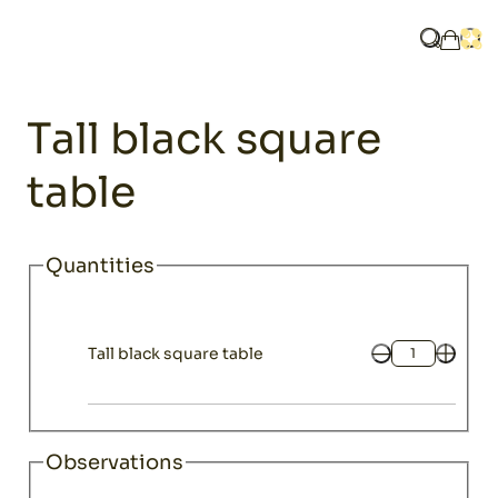
Home
Catalogue
Furniture
Tables
Tall black square table
What are y
Ope
My ba
Furniture
Tall black square
table
Quantities
Tall black square table
Quantity
Observations