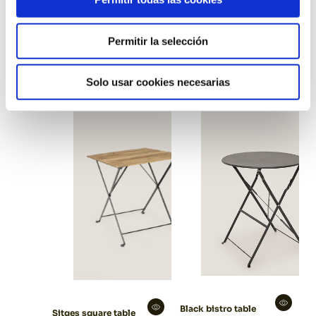
Permitir la selección
Sitges rectangular
High black fabrik
table
table
Solo usar cookies necesarias
Black bistro table
Sitges square table