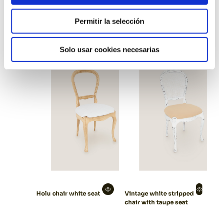
Basic black folding
Holu chair taupe seat
Permitir la selección
chair
Solo usar cookies necesarias
Holu chair white seat
Vintage white stripped
chair with taupe seat