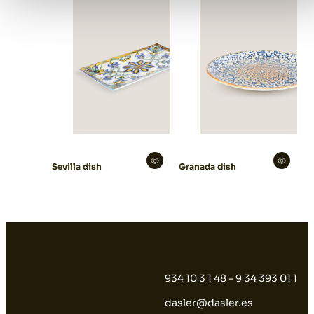
Sevilla dish
Granada dish
934 10 3 1 48 - 9 34 393 01 1
dasler@dasler.es