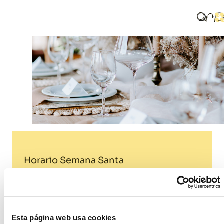
Home
Horario Semana Santa
What ar
O
My 
Horario Semana Santa
Tags:
Horaio
Semana santa
Esta página web usa cookies