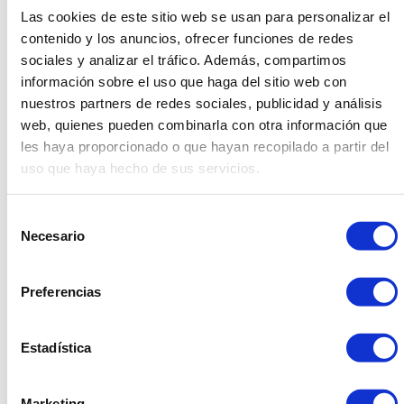
Las cookies de este sitio web se usan para personalizar el
contenido y los anuncios, ofrecer funciones de redes
Os recordamos que los próximos días 5 y 7 de abril
Dasler permanecerá cerrado por la festividad de
sociales y analizar el tráfico. Además, compartimos
Semana Santa. Si necesitáis nuestro servicio durante
información sobre el uso que haga del sitio web con
esos días podremos serviros sin ningún problema hasta
nuestros partners de redes sociales, publicidad y análisis
el miércoles 4 y a partir del día 10. Gracias y disculpad
web, quienes pueden combinarla con otra información que
las posibles molestias.
les haya proporcionado o que hayan recopilado a partir del
uso que haya hecho de sus servicios.
Share
Selección
Facebook
Linkedin
Twitter
Necesario
de
consentimiento
Preferencias
934 10 3 1 48 - 9 34 393 01 1
Estadística
dasler@dasler.es
Marketing