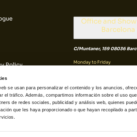
ogue
Office and Sho
Barcelona
C/Muntaner, 159 08036 Barc
Monday to Friday
cy Policy
9:30 a 14:30
es Policy
ies
web se usan para personalizar el contenido y los anuncios, ofrec
Saturday and Sunday
ar el tráfico. Además, compartimos información sobre el uso que
tners de redes sociales, publicidad y análisis web, quienes pue
Closed
ación que les haya proporcionado o que hayan recopilado a parti
vicios.