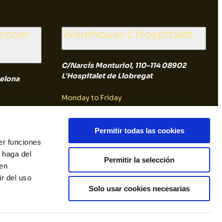
wroom
Warehouse L'Hospitalet
C/Narcís Monturiol, 110-114 08902
L'Hospitalet de Llobregat
elona
Monday to Friday
8:00 a 14:30
Permitir todas las cookies
er funciones
Saturday and Sunday
 haga del
Permitir la selección
den
Closed
r del uso
Solo usar cookies necesarias