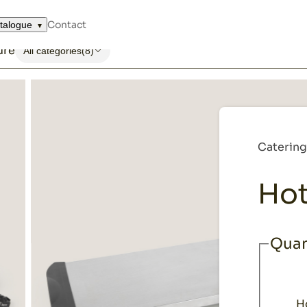
Contact
talogue
ure
All categories
(8)
Caterin
Hot
Quan
H