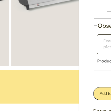
Obse
Observ
Produc
Add t
Do you n