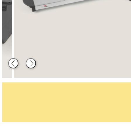
Decoration
Catering
equipment
Back
Next