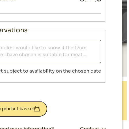
Quantity
rvations
ations
t subject to availability on the chosen date
o product basket
Contact us
eed more information?