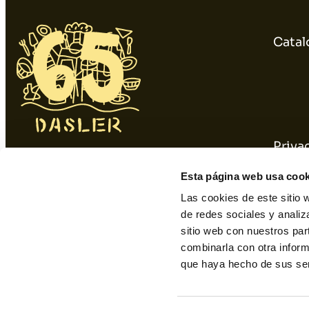
Catal
Priva
934 10 3 1 48 - 9 34 393 01 1
Cooki
Esta página web usa cook
dasler@dasler.es
Las cookies de este sitio 
de redes sociales y analiz
sitio web con nuestros par
Instagram
Facebook
Linkedin
combinarla con otra inform
que haya hecho de sus ser