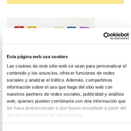
Mañana 5 de
julio en Madrid se celebra la manifestación LGTB que es
Esta página web usa cookies
la celebración más multitudinaria que acoge la capital
Las cookies de este sitio web se usan para personalizar el
española en todo el año. Des el día 2 hasta el 6 de julio
contenido y los anuncios, ofrecer funciones de redes
se está celebrando el Orgullo 2014 con espacios a la
sociales y analizar el tráfico. Además, compartimos
reivindicación, la cultura y la visibilidad de las personas
LGTB. Miles de personas llegadas de todas partes
información sobre el uso que haga del sitio web con
celebrarán en un ambiente de libertad y con alegría el
nuestros partners de redes sociales, publicidad y análisis
avance de los derechos del colectivo que año a año van
web, quienes pueden combinarla con otra información que
siendo mayores.
Fiestas
, encuentros y celebraciones de
les haya proporcionado o que hayan recopilado a partir del
todo tipo son, por suerte, cada vez más habituales en
uso que haya hecho de sus servicios.
este colectivo y sin olvidarnos, sobretodo, las bodas.
Espectaculares, románticas, discretas, campestres,
fashion, ...
todo tipo de enlaces se celebran cada vez
Selección