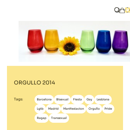
Home
ORGULLO 2014
What ar
O
My 
ORGULLO 2014
Tags:
Barcelona
Bisexual
Fiesta
Gay
Lesbiana
Lgtb
Madrid
Manifestacion
Orgullo
Pride
Ragap
Transexual