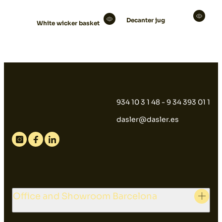
Decanter jug
White wicker basket
934 10 3 1 48 - 9 34 393 01 1
dasler@dasler.es
Instagram
Facebook
Linkedin
Office and Showroom Barcelona