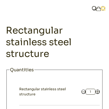
Home
Catalogue
Rectangular stainless steel structure
What are y
Ope
My ba
Household
Rectangular
stainless steel
structure
Quantities
Rectangular stainless steel
Quantity
structure