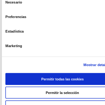
Necesario
de
consentimiento
Preferencias
934 10 3 1 48 - 9 34 393 01 1
dasler@dasler.es
Estadística
Instagram
Facebook
Linkedin
Marketing
Office and Showroom Barcelona
Mostrar deta
Permitir todas las cookies
Permitir la selección
Warehouse L'Hospitalet