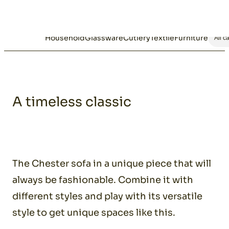
Home
A timeless classic
Household
Glassware
Cutlery
Textile
Furniture
All c
A timeless classic
The Chester sofa in a unique piece that will
always be fashionable. Combine it with
different styles and play with its versatile
style to get unique spaces like this.