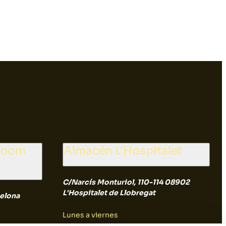
wroom
Almacén L'Hospitalet
C/Narcís Monturiol, 110-114 08902
L'Hospitalet de Llobregat
elona
Lunes a viernes