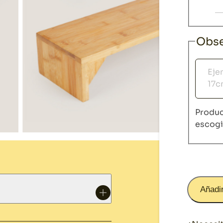
Obse
Obser
Produc
escog
Añadir