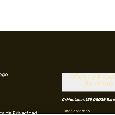
ogo
Oficina y Sho
Barcelona
C/Muntaner, 159 08036 Barc
Lunes a viernes
ica de Privacidad