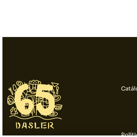
Catál
Polít