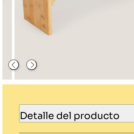
Decoración
Material de
hosteleria
Atrás
Siguiente
Detalle del producto