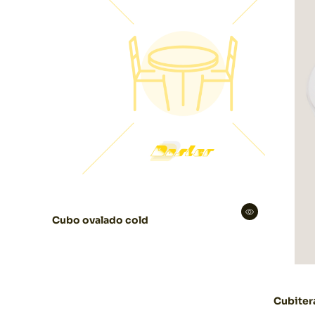
Cubo ovalado cold
Cubiter