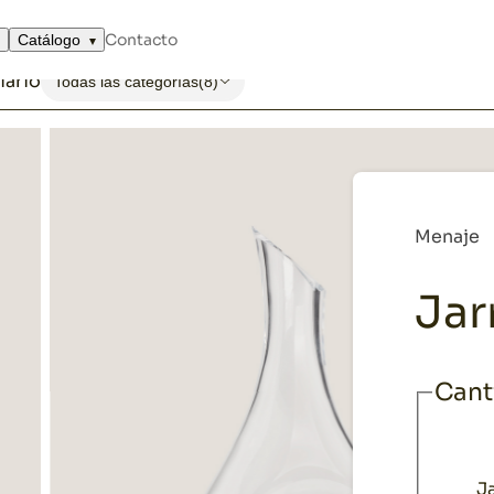
ervir
Jarra decantador
Contacto
Catálogo
iario
Todas las categorías
(8)
Menaje
Jar
Cant
J