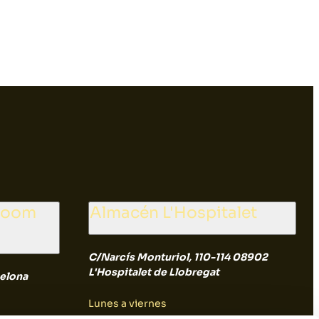
wroom
Almacén L'Hospitalet
C/Narcís Monturiol, 110-114 08902
L'Hospitalet de Llobregat
elona
Lunes a viernes