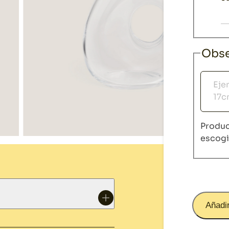
Obse
Obser
Produc
escog
Añadir