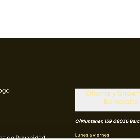
ogo
Oficina y Sho
Barcelona
C/Muntaner, 159 08036 Barc
Lunes a viernes
ica de Privacidad