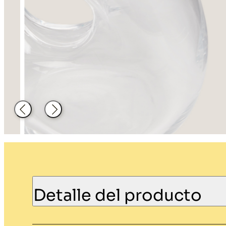
Decoración
Material de
hosteleria
Atrás
Siguiente
Detalle del producto