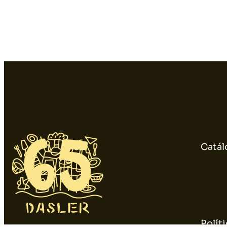
Catál
Polít