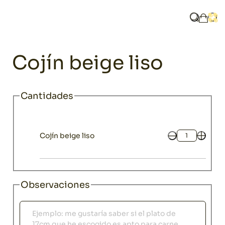
Home
Catálogo
Textil
Cojín beige liso
¿Qué bus
Abri
Mi ces
Chillout
Cojín beige liso
Cantidades
Cojín beige liso
Cantidad
Observaciones
Observaciones