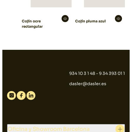
Cojín ocre
Cojín pluma azul
rectangular
934 10 3 1 48 - 9 34 393 01 1
dasler@dasler.es
Instagram
Facebook
Linkedin
Oficina y Showroom Barcelona