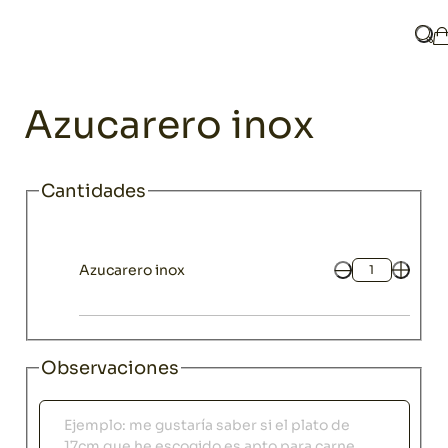
Home
Catálogo
Menaje
Complementos para servir
Azucare
¿Qu
M
Menaje
Azucarero inox
Cantidades
Azucarero inox
Cantidad
Observaciones
Observaciones