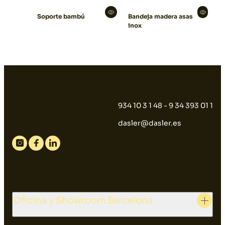
Soporte bambú
Bandeja madera asas
inox
934 10 3 1 48 - 9 34 393 01 1
dasler@dasler.es
Instagram
Facebook
Linkedin
Oficina y Showroom Barcelona