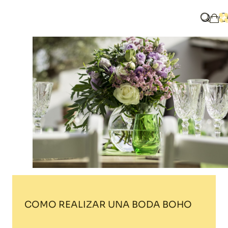
Home
Blog
COMO REALIZAR UNA BODA BOHO
¿Qué b
A
Mi 
COMO REALIZAR UNA BODA BOHO