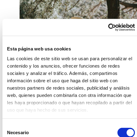
Esta página web usa cookies
Las cookies de este sitio web se usan para personalizar el
contenido y los anuncios, ofrecer funciones de redes
sociales y analizar el tráfico. Además, compartimos
información sobre el uso que haga del sitio web con
nuestros partners de redes sociales, publicidad y análisis
web, quienes pueden combinarla con otra información que
boda boho[/caption]
les haya proporcionado o que hayan recopilado a partir del
Lugar de la celebración en las bodas
uso que haya hecho de sus servicios.
boho
Selección
Necesario
El lugar de celebración también es bastante
de