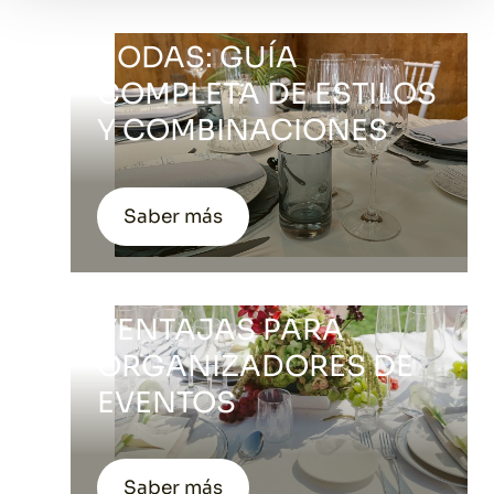
CRISTALERÍA PARA
BODAS: GUÍA
COMPLETA DE ESTILOS
Y COMBINACIONES
Saber más
ALQUILER VS COMPRA
DE MATERIAL:
VENTAJAS PARA
ORGANIZADORES DE
EVENTOS
Saber más