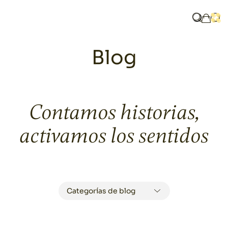
Home
Blog
¿Qué bus
Abri
Mi ces
Blog
Contamos historias,
activamos los sentidos
JULIO Y AGOSTO SON
Categorías de blog
LOS MESES DE LAS
BODAS: EL MEJOR