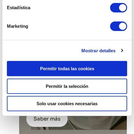
NOS INSPIRA PARA EL
Estadística
MONTAJE DE TU
EVENTO
Marketing
Saber más
Mostrar detalles
MANTELERÍA PARA
Permitir todas las cookies
EVENTOS: TIPOS DE
TEJIDOS Y CUÁNDO
Permitir la selección
USAR CADA UNO
Solo usar cookies necesarias
Saber más