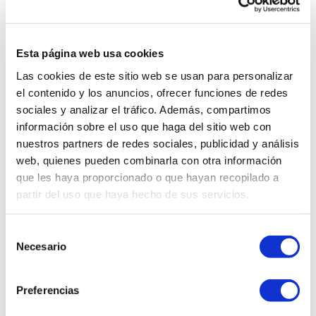
2026
Esta página web usa cookies
Saber más
Las cookies de este sitio web se usan para personalizar
el contenido y los anuncios, ofrecer funciones de redes
sociales y analizar el tráfico. Además, compartimos
información sobre el uso que haga del sitio web con
65 º ANIVERSARIO DE
nuestros partners de redes sociales, publicidad y análisis
web, quienes pueden combinarla con otra información
DASLER, CON JAVIER
que les haya proporcionado o que hayan recopilado a
MARISCAL
partir del uso que haya hecho de sus servicios.
Selección
ALL THOSE FOOD
Necesario
Saber más
de
consentimiento
MARKET 2026: LO QUE
Preferencias
UNA FERIA ARTESANA