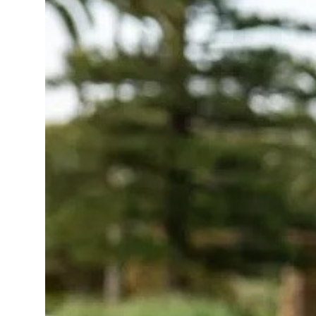
Decoración
Material de
hosteleria