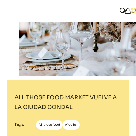
Home
Blog
ALL THOSE FOOD MARKET VUELVE A LA CIUDAD COND
¿Qué b
A
Mi 
ALL THOSE FOOD MARKET VUELVE A
LA CIUDAD CONDAL
Tags:
All those food
Alquiler