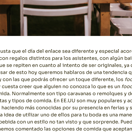
gusta que el día del enlace sea diferente y especial acor
con regalos distintos para los asistentes, con algún ba
e se repiten en cuanto al intento de ser originales, ya
esar de esto hoy queremos hablaros de una tendencia q
y con las que podrás ofrecer un toque diferente, los
fo
y cuesta creer que alguien no conozca lo que es un
food
mida. Normalmente son tipo caravanas o remolques y d
etas y tipos de comida. En EE.UU son muy populares y a
 haciendo más conocidas por su presencia en ferias y s
a idea de utilizar uno de ellos para tu boda es una mane
bebida con un estilo no tan visto y que sorprende. Pued
hemos comentado las opciones de comida que aceptan