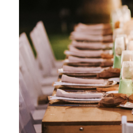
Decoración
Material de
hosteleria