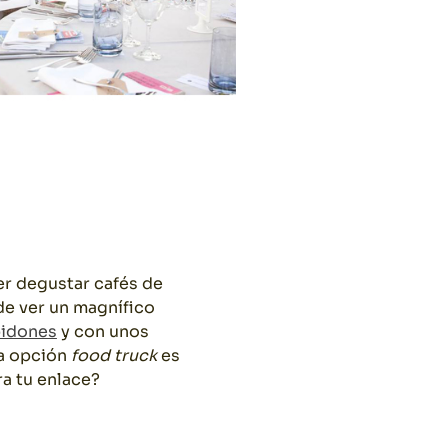
r degustar cafés de
de ver un magnífico
idones
y con unos
la opción
food truck
es
ra tu enlace?