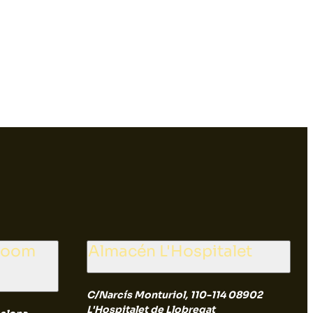
wroom
Almacén L'Hospitalet
C/Narcís Monturiol, 110-114 08902
L'Hospitalet de Llobregat