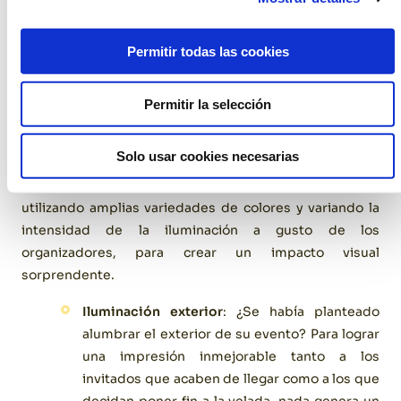
La iluminación, un factor
determinante
Permitir todas las cookies
Crear la atmosfera perfecta para generar una buena
Permitir la selección
primera impresión, es la razón por la cual una correcta
iluminación
es vital para cualquier evento. Los
Solo usar cookies necesarias
profesionales de éste área pueden transformar
cualquier espacio, creando la atmosfera que se desee
utilizando amplias variedades de colores y variando la
intensidad de la iluminación a gusto de los
organizadores, para crear un impacto visual
sorprendente.
Iluminación exterior
: ¿Se había planteado
alumbrar el exterior de su evento? Para lograr
una impresión inmejorable tanto a los
invitados que acaben de llegar como a los que
decidan poner fin a la velada, nada genera un