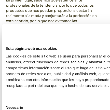
En primer lugar, sabemos que estamos ante
profesionales de la tendencia, por lo que todos los
productos que nos puedan proporcionar, estarán
realmente a la moda y conjuntarán a la perfección en
este sentido, por lo que nos evitamos las
equivocaciones en el caso de hacer alguna compra. En
segundo lugar, es importante también señalar, que no
hace falta tener que comprar el material para poder
disfrutar del mismo, sino que podemos alquilarlo. Pese
a que esto pueda parecer una ventaja un poco banal, si
Esta página web usa cookies
tenemos en cuenta que más adelante, cambiamos de
Las cookies de este sitio web se usan para personalizar el c
negocio, por las circunstancias que sea, cerramos el
anuncios, ofrecer funciones de redes sociales y analizar el t
mismo, o simplemente queremos cambiar la decoración
del mismo, no tendremos que deshacernos de ningún
compartimos información sobre el uso que haga del sitio we
tipo de material ya que en este caso sería alquilado.
partners de redes sociales, publicidad y análisis web, quien
combinarla con otra información que les haya proporcionado
recopilado a partir del uso que haya hecho de sus servicios.
Selección
Necesario
de