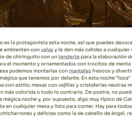
o es la protagonista esta noche, así que puedes decor
e ambienten con
velas
y le den más calidez a cualquie
te de chiringuito con un
tenderte
para la elaboración d
ra el momento y ornamentados con trocitos de menta y
mesa podemos montarlas con
manteles
frescos y diverti
 mágica que tenemos por delante. En esta noche “loca”
a con estilo; mesas con vajillas y cristalerías neutras
n más colorida o todo lo contrario. De postre, no pued
la mágica noche y, por supuesto, algo muy típico de Cat
a en cualquier mesa y lista para comer. Hay para todos 
 chicharrones y delicias como la de cabello de ángel, re