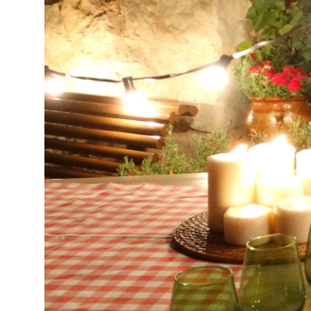
Decoración
Material de
hosteleria