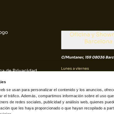
ogo
Oficina y Sho
Barcelona
C/Muntaner, 159 08036 Barc
Lunes a viernes
ica de Privacidad
9:30 a 14:30
ica de Cookies
ies
web se usan para personalizar el contenido y los anuncios, ofrec
Sábado y Domingo
ar el tráfico. Además, compartimos información sobre el uso que
tners de redes sociales, publicidad y análisis web, quienes pue
Cerrado
ación que les haya proporcionado o que hayan recopilado a parti