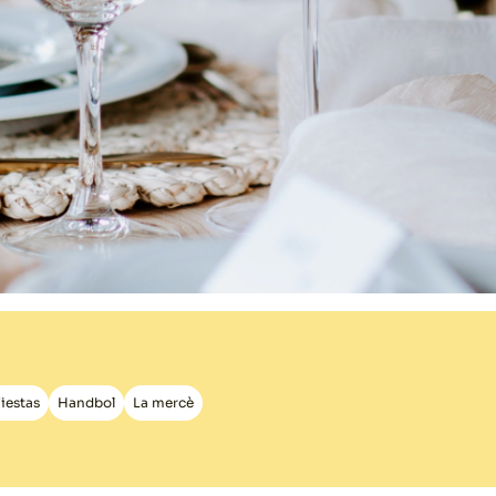
iestas
Handbol
La mercè