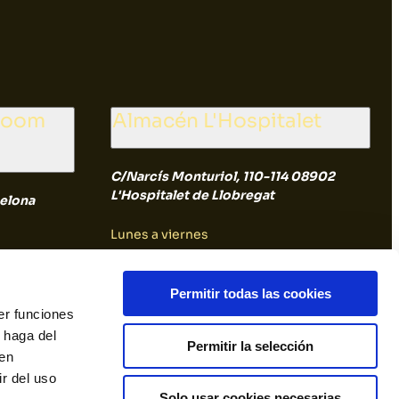
wroom
Almacén L'Hospitalet
C/Narcís Monturiol, 110-114 08902
L'Hospitalet de Llobregat
elona
Lunes a viernes
8:00 a 14:30
Permitir todas las cookies
er funciones
Sábado y Domingo
 haga del
Permitir la selección
den
Cerrado
r del uso
Solo usar cookies necesarias