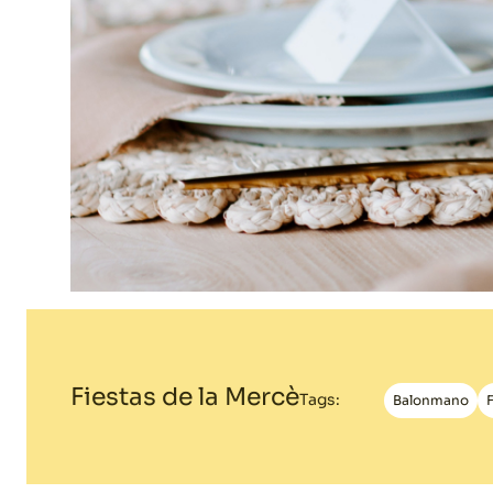
Decoración
Material de
hosteleria
Fiestas de la Mercè
Tags:
Balonmano
F