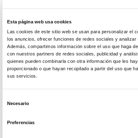
Esta página web usa cookies
Las cookies de este sitio web se usan para personalizar el c
los anuncios, ofrecer funciones de redes sociales y analizar e
Además, compartimos información sobre el uso que haga del
con nuestros partners de redes sociales, publicidad y anális
quienes pueden combinarla con otra información que les ha
proporcionado o que hayan recopilado a partir del uso que 
sus servicios.
Selección
Más allá de la decoración
Necesario
de
consentimiento
Lo que realmente me motiva cada día no es solo alquilar
material, sino formar parte de estas historias. Cada
Preferencias
boda que decoramos con nuestros elementos es única
porque las personas que la viven son únicas.
He tenido