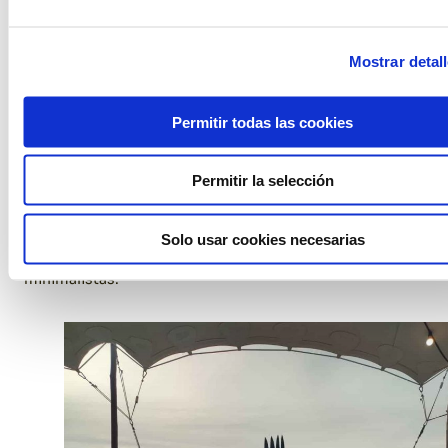
Mostrar detal
Silla Neu
Permitir todas las cookies
Descripción: La
Silla Neu
ofrece un diseño simple pero
moderno, perfecto para adaptarse a cualquier tipo de
evento gracias a su versatilidad.
Usos Ideales:
Permitir la selección
Adecuada para conferencias,
reuniones de trabajo al
aire libre y eventos
que requieren mobiliario funcional
pero con estilo. Pero no olvidemos que por su
Solo usar cookies necesarias
adaptabilidad puede servir para bodas o eventos
minimalistas.