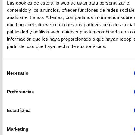
Las cookies de este sitio web se usan para personalizar el
Descripción: Con su
diseño clásico y opciones de
contenido y los anuncios, ofrecer funciones de redes sociale
tapizado en granate,
así como la variedad de los
asientos en la de rejilla, esta
silla combina la elegancia
analizar el tráfico. Además, compartimos información sobre 
tradicional con la comodidad
.
Usos Ideales: Su estilo
que haga del sitio web con nuestros partners de redes social
sofisticado es ideal para eventos formales, castillos,
publicidad y análisis web, quienes pueden combinarla con ot
clubes de campo y recepciones que buscan un toque de
información que les haya proporcionado o que hayan recopil
elegancia clásica.
partir del uso que haya hecho de sus servicios.
Selección
Necesario
de
consentimiento
Preferencias
Estadística
Marketing