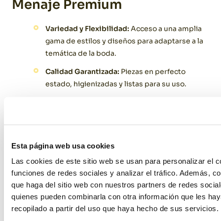
Menaje Premium
Variedad y Flexibilidad:
Acceso a una amplia
gama de estilos y diseños para adaptarse a la
temática de la boda.
Calidad Garantizada:
Piezas en perfecto
estado, higienizadas y listas para su uso.
Eficiencia Económica:
Evita la inversión en la
compra de menaje que probablemente no se
utilizará nuevamente.
Esta página web usa cookies
Dos consejos para una
Las cookies de este sitio web se usan para personalizar el c
Selección Acertada
funciones de redes sociales y analizar el tráfico. Además, 
que haga del sitio web con nuestros partners de redes social
quienes pueden combinarla con otra información que les ha
Define el Estilo de la Boda:
Clásico, moderno,
recopilado a partir del uso que haya hecho de sus servicios.
rústico o temático; la elección del menaje