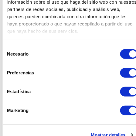
información sobre el uso que haga del sitio web con nuestro
Diseños en forma de galletas, donuts (con glaseado
partners de redes sociales, publicidad y análisis web,
incluido) y otras “meriendas” dulces que no sólo hacen
su función como cojín para silla sino que, por su
quienes pueden combinarla con otra información que les
particular encanto, adquieren valor decorativo como
haya proporcionado o que hayan recopilado a partir del uso
elemento propio.
que haya hecho de sus servicios.
Selección
Necesario
de
consentimiento
Preferencias
Estadística
Marketing
Mostrar detalles