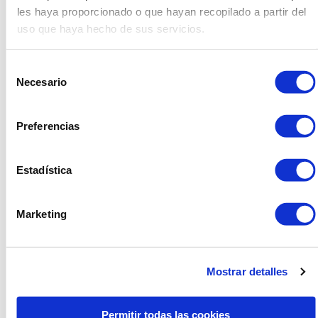
natural, y las plantas verdes darán el punto de
les haya proporcionado o que hayan recopilado a partir del
privacidad que un exterior urbano necesita, esta sin
uso que haya hecho de sus servicios.
duda, es una de las claves de éxito sobre como decorar
una terraza.
Selección
Necesario
de
ESTILO
consentimiento
MODERNO/MINIMALISTA
Preferencias
Estadística
Marketing
Mostrar detalles
Permitir todas las cookies