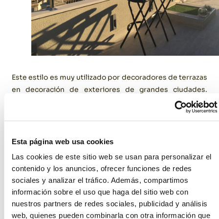
Este estilo es muy utilizado por decoradores de terrazas
en decoración de exteriores de grandes ciudades.
Tonalidades grisáceas, neutras, industriales, muebles
de línea moderna y decoraciones sencillas, son las
claves de este tipo de decoración, cada vez más
extendida entre los espacios de exterior.
Esta página web usa cookies
Las cookies de este sitio web se usan para personalizar el
La versatilidad de los muebles (piezas modulares,
contenido y los anuncios, ofrecer funciones de redes
portátiles, movibles) ofrece la posibilidad de
sociales y analizar el tráfico. Además, compartimos
reorganizar nuestro espacio adaptándonos a cualquier
información sobre el uso que haga del sitio web con
tipo de celebración. La colocación de un césped artificial
nuestros partners de redes sociales, publicidad y análisis
a modo de alfombra relajará el ambiente de forma
web, quienes pueden combinarla con otra información que