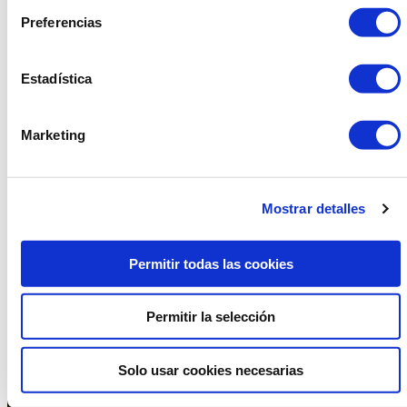
Compartir
Preferencias
Facebook
Linkedin
Twitter
Estadística
Marketing
934 10 3 1 48 - 9 34 393 01 1
dasler@dasler.es
Mostrar detalles
Instagram
Facebook
Linkedin
Permitir todas las cookies
Permitir la selección
Oficina y Showroom Barcelona
Solo usar cookies necesarias