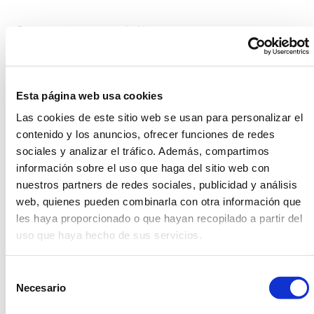
Estrenamos nueva web. Un nuevo proyecto que
lanzamos con mucha ilusión y que permite a Dasler
extenderse por la red de redes Internet, y ofrecer
así una nueva vía de comunicación con nuestros
clientes, colaboradores y proveedores.
Esta página web usa cookies
El objetivo de la nueva web es proporcionar los datos
Las cookies de este sitio web se usan para personalizar el
esenciales sobre la empresa y nuestros servicios de una
manera muy clara y precisa. Como comprobaréis,
contenido y los anuncios, ofrecer funciones de redes
hemos simplificado al máximo la navegación para que
sociales y analizar el tráfico. Además, compartimos
cualquier información relevante quede al alcance con un
información sobre el uso que haga del sitio web con
mínimo de 'clics'. Somos una empresa innovadora, y por
nuestros partners de redes sociales, publicidad y análisis
esta razón nos ponemos en línea con la moda de
web, quienes pueden combinarla con otra información que
Internet, e incorporamos este blog. Pretendemos que el
les haya proporcionado o que hayan recopilado a partir del
blog de Dasler sea el espacio para compartir de manera
uso que haya hecho de sus servicios.
sistemática nuestra experiencia en el sector con
consejos, trucos y artículos de ayuda relacionados con
el mundo del servicio de mesa. Un cordial saludo, El
Selección
equipo de Dasler.
Necesario
de
consentimiento