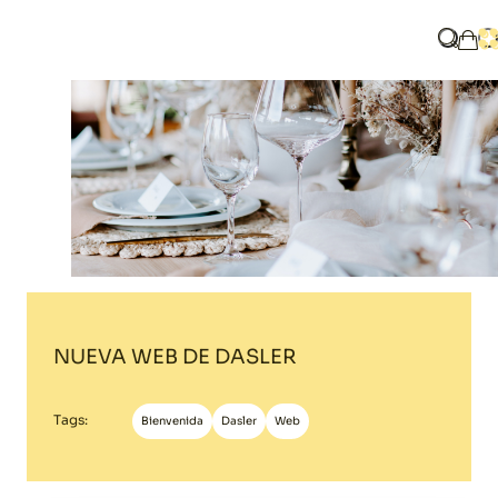
Home
Blog
NUEVA WEB DE DASLER
¿Qué b
A
Mi 
NUEVA WEB DE DASLER
Tags:
Bienvenida
Dasler
Web