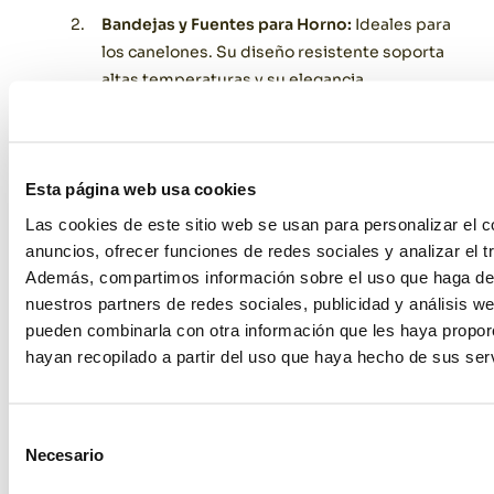
Bandejas y Fuentes para Horno:
Ideales para
los canelones. Su diseño resistente soporta
altas temperaturas y su elegancia
complementa cualquier decoración de mesa.
Presentación Impecable:
Con cristalerías,
cuberterías y mantelerías disponibles para
Esta página web usa cookies
alquilar, puedes transformar tu mesa en un
Las cookies de este sitio web se usan para personalizar el c
espacio digno de una celebración navideña
anuncios, ofrecer funciones de redes sociales y analizar el tr
inolvidable.
Además, compartimos información sobre el uso que haga del
Sostenibilidad:
Alquilar en lugar de comprar
nuestros partners de redes sociales, publicidad y análisis w
no solo es práctico, sino también respetuoso
pueden combinarla con otra información que les haya propo
con el medio ambiente, ya que reduces el
hayan recopilado a partir del uso que haya hecho de sus serv
consumo innecesario.
Selección
Consejos para Organizar tu
Necesario
de
Celebración con Éxito
consentimiento