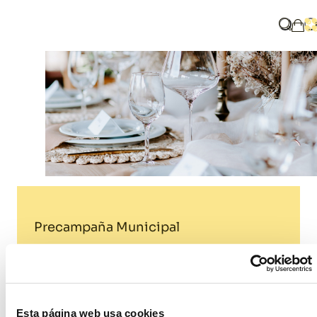
Home
Blog
Precampaña Municipal
¿Qué b
A
Mi 
Precampaña Municipal
Tags:
Elecciones
Municipales
Precampaña
Esta página web usa cookies