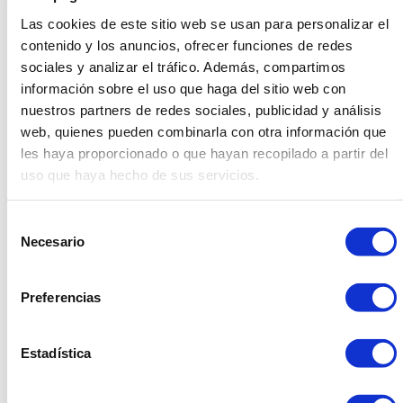
Las cookies de este sitio web se usan para personalizar el
Ha empezado la precampaña para las elecciones
contenido y los anuncios, ofrecer funciones de redes
municipales y como siempre Dasler está presente en
sociales y analizar el tráfico. Además, compartimos
los actos realizados por los distintos partidos políticos.
información sobre el uso que haga del sitio web con
¡Y muy pronto el gran premio de F1 de Montmeló!
nuestros partners de redes sociales, publicidad y análisis
Recuerda que puedes seguirnos por
facebook
.
web, quienes pueden combinarla con otra información que
les haya proporcionado o que hayan recopilado a partir del
Compartir
uso que haya hecho de sus servicios.
Facebook
Linkedin
Twitter
Selección
Necesario
de
consentimiento
Preferencias
934 10 3 1 48 - 9 34 393 01 1
Estadística
dasler@dasler.es
Instagram
Facebook
Linkedin