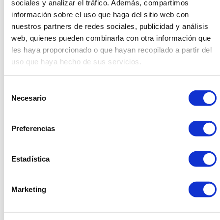
sociales y analizar el tráfico. Además, compartimos
información sobre el uso que haga del sitio web con
nuestros partners de redes sociales, publicidad y análisis
web, quienes pueden combinarla con otra información que
les haya proporcionado o que hayan recopilado a partir del
uso que haya hecho de sus servicios.
Adiós a la tendencia
vintage
, bienvenidos al
romanticismo onírico. Aunque parezca un clásico de las
Selección
bodas, el nuevo estilo romántico es sinónimo de
Necesario
ensueño y de fantasía. Rincones que emulan jardines
de
secretos y toques decadentes que utilizan materiales
consentimiento
muy naturales como el musgo, las flores silvestres, las
Preferencias
hortensias, así como otros detalles más rústicos-chic
como fardos de paja, madera o lavanda.
Estadística
Tips
para hacer de tu boda un
recuerdo único
Marketing
Tecnología