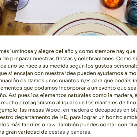
más luminosa y alegre del año y como siempre hay que
hora de preparar nuestras fiestas y celebraciones. Como
ada uno se hace a su medida según los gustos personal
que si encajan con nuestra idea pueden ayudarnos a mo
inuación os damos unos cuantos
tips
para que podáis i
lementos que podamos incorporar a un evento que sean
o. Así pues los elementos naturales como la madera, el 
 mucho protagonismo al igual que los manteles de lino.
ejemplo, las mesas
Wood, en madera
o
decapadas en bl
estro departamento de I+D, para lograr un bonito ambie
ilos más fabriles o raw. También puedes contar con di
na gran variedad de
cestas y paneras
.