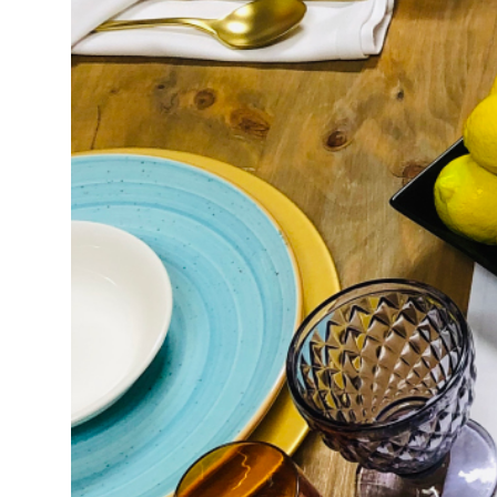
Decoración
Material de
hosteleria