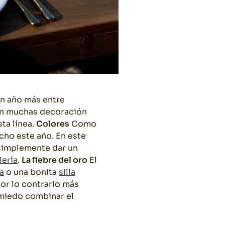
un año más entre
on muchas decoración
ta línea.
Colores
Como
cho este año. En este
 simplemente dar un
lería
.
La fiebre del oro
El
a
o una bonita
silla
por lo contrario más
 miedo combinar el