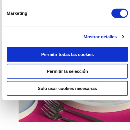
catálogo de siempre. Nuevas vajillas, sillas y
complementos os están esperando. Descubre todas las
Marketing
novedades sin compromiso con nuestro departamento
comercial.
Mostrar detalles
Permitir todas las cookies
Permitir la selección
Solo usar cookies necesarias