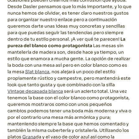
Desde Dasler pensamos que lo más importante, y lo que
nunca hemos de olvidar, es tener claro nuestros gustos
para organizar nuestro enlace pero a continuación
queremos darte unas ideas muy concretas y sencillas
para que puedas seguir las tendencias pero siempre
dentro de tu estilo personal. ¡A ver qué te parecen!
La
pureza del blanco como protagonista
Las mesas sin
mantelería de madera son, desde hace ya tiempo, un
estilo que enamora a mucha gente. La opción de realizar
la boda con una mesa así pero en color blanco como es
la mesa
Slat blanca
, nos alejará un poco del estilo
propiamente rústico y campestre, pero mantendrá este
look que tanto gusta y que combinado con la silla
Vintage decapada blanca
será un acierto total. Una vez
tenemos la base con el color blanco como protagonista,
queremos mostraros como con unos pequeños
cambios podemos tener una boda más moderna y viva o
por el contrario una mesa más armónica y pura;
manteniendo siempre la base que hemos comentado y
también la misma cubertería y cristalería. Utilizando los
platos
Grana
da y el vaso de color azul así como la