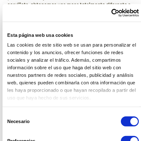
servilleta, obtenemos una mesa totalmente diferente a
si combinamos el vaso y servilletas rojas con la
modernidad de los platos Oxi. Con estas pequeñas
decisiones podemos personalizar 100% el enlace de
manera que siguiendo un poco la moda no perdemos ni
Esta página web usa cookies
un ápice de lo que realmente nos gusta.
Las cookies de este sitio web se usan para personalizar el
contenido y los anuncios, ofrecer funciones de redes
sociales y analizar el tráfico. Además, compartimos
información sobre el uso que haga del sitio web con
nuestros partners de redes sociales, publicidad y análisis
web, quienes pueden combinarla con otra información que
les haya proporcionado o que hayan recopilado a partir del
uso que haya hecho de sus servicios.
Selección
Necesario
de
consentimiento
Preferencias