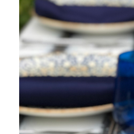
Decoración
Material de
hosteleria