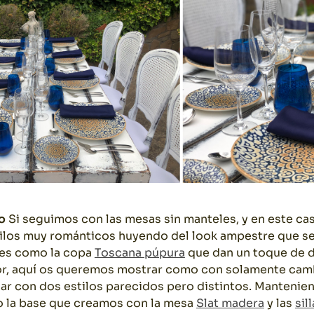
o
Si seguimos con las mesas sin manteles, y en este c
los muy románticos huyendo del look ampestre que se 
les como la copa
Toscana púpura
que dan un toque de di
r, aquí os queremos mostrar como con solamente cambi
ar con dos estilos parecidos pero distintos. Mantenie
do la base que creamos con la mesa
Slat madera
y las
sil