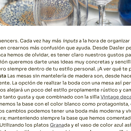
luencers. Cada vez hay más
inputs
a la hora de organizar
n crearnos más confusión que ayuda. Desde Dasler p
nca hemos de olvidar, es tener claro nuestros gustos pa
ión queremos darte unas ideas muy concretas y sencil
ero siempre dentro de tu estilo personal. ¡A ver qué te
sta
Las mesas sin mantelería de madera son, desde hace
te. La opción de realizar la boda con una mesa así pe
nos alejará un poco del estilo propiamente rústico y c
 tanto gusta y que combinado con la silla
Vintage dec
tenemos la base con el color blanco como protagonist
 cambios podemos tener una boda más moderna y viva
ra; manteniendo siempre la base que hemos comentad
 Utilizando los platos
Grana
da y el vaso de color azul as